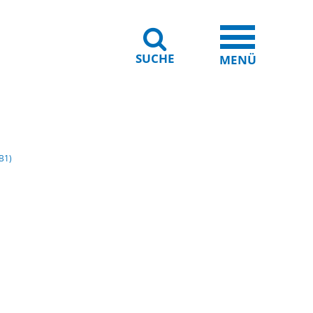
SUCHE
iheit
Leichte Sprache
MENÜ
 B1)