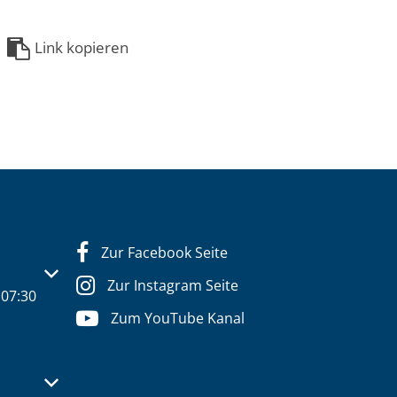
Link kopieren
Zur Facebook Seite
s- oder Schließzeiten auszublenden
Zur Instagram Seite
07:30
Zum YouTube Kanal
s- oder Schließzeiten auszublenden