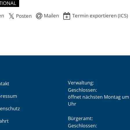
TIONAL
en
Mailen
Termin exportieren (ICS)
Posten
Verwaltung:
takt
Klicken, um weitere Öffnung
Geschlossen:
pressum
öffnet nächsten Montag um 
Uhr
enschutz
Bürgeramt:
ahrt
Klicken, um weitere Öffnung
Geschlossen: