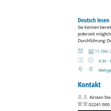
schreiben
KURS
–
Deutsch lesen 
KATEGORIE: KURS
Sie können berei
Kurs
jederzeit möglich
Durchführung: D
für
Datum:
11. Dez.
Uhrzeit
Fortgeschrittene
9:30 - 
Mehrge
(ab
Kontakt
B1)
Kirsten Ste
02241-900