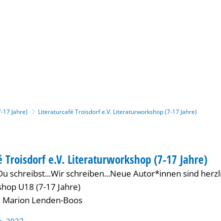
Gebärdensprache
Barrierefre
7-17 Jahre)
Literaturcafé Troisdorf e.V. Literaturworkshop (7-17 Jahre)
TIONAL
é Troisdorf e.V. Literaturworkshop (7-17 Jahre)
US INTERNATIONAL
.Du schreibst...Wir schreiben...Neue Autor*innen sind herz
shop U18 (7-17 Jahre)
: Marion Lenden-Boos