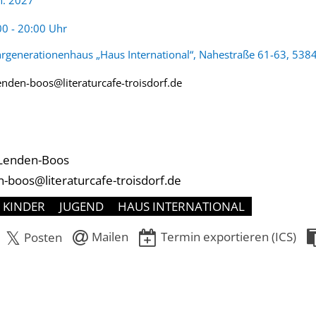
n. 2027
eit:
00 - 20:00 Uhr
rgenerationenhaus „Haus International“, Nahestraße 61-63, 5384
enden-boos@literaturcafe-troisdorf.de
Lenden-Boos
-boos@literaturcafe-troisdorf.de
KINDER
JUGEND
HAUS INTERNATIONAL
Mailen
Termin exportieren (ICS)
Posten