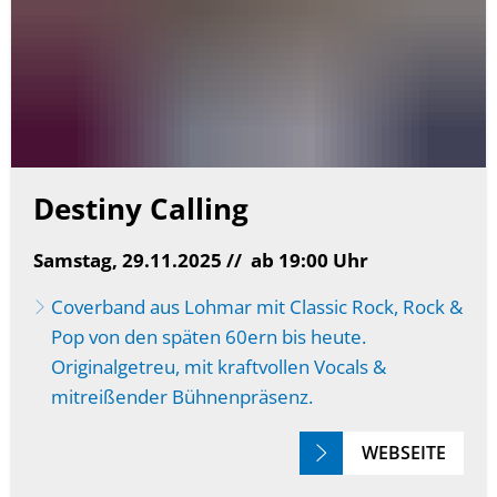
Destiny Calling
Samstag, 29.11.2025 //
ab 19:00 Uhr
Coverband aus Lohmar mit Classic Rock, Rock &
Pop von den späten 60ern bis heute.
Originalgetreu, mit kraftvollen Vocals &
mitreißender Bühnenpräsenz.
WEBSEITE