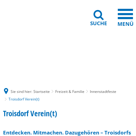
SUCHE
MENÜ
Gebärdensprache
Barrierefreiheit
Leichte Sprache
Sie sind hier:
Startseite
Freizeit & Familie
Innenstadtfeste
Troisdorf Verein(t)
Troisdorf
Troisdorf Verein(t)
Verein(t)
Entdecken. Mitmachen. Dazugehören – Troisdorfs