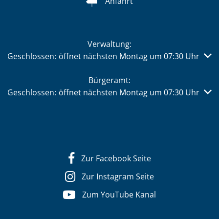
Anfahrt
Verwaltung:
Klicken, um weitere Öffnungs- oder Schließzeiten auszub
Geschlossen:
öffnet nächsten Montag um 07:30 Uhr
Bürgeramt:
Klicken, um weitere Öffnungs- oder Schließzeiten auszub
Geschlossen:
öffnet nächsten Montag um 07:30 Uhr
Zur Facebook Seite
Zur Instagram Seite
Zum YouTube Kanal