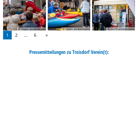
© marc eickelmann
© marc eickelmann
© marc eickelmann
1
2
…
6
Pressemitteilungen zu Troisdorf Verein(t):