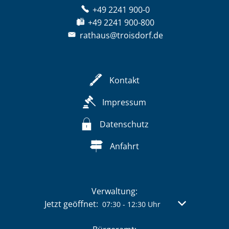
+49 2241 900-0
+49 2241 900-800
rathaus@troisdorf.de
Kontakt
Impressum
Datenschutz
Anfahrt
Verwaltung:
Klicken, um weitere Öffnungs- oder Schließzeit
Jetzt geöffnet:
Von 07:30 bis 
07:30
-
12:30
Uhr