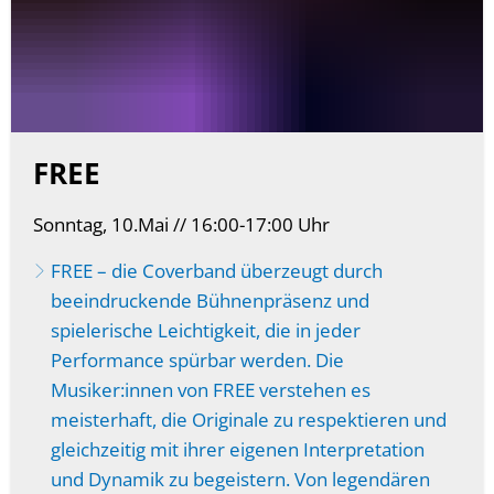
FREE
Sonntag, 10.Mai // 16:00-17:00 Uhr
FREE – die Coverband überzeugt durch
beeindruckende Bühnenpräsenz und
spielerische Leichtigkeit, die in jeder
Performance spürbar werden. Die
Musiker:innen von FREE verstehen es
meisterhaft, die Originale zu respektieren und
gleichzeitig mit ihrer eigenen Interpretation
und Dynamik zu begeistern. Von legendären