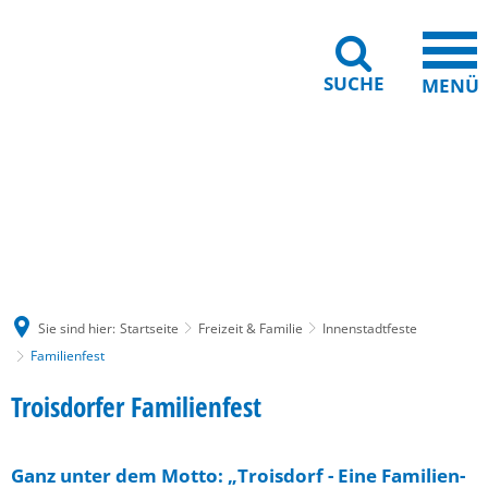
SUCHE
MENÜ
Gebärdensprache
Barrierefreiheit
Leichte Sprache
Sie sind hier:
Startseite
Freizeit & Familie
Innenstadtfeste
Familienfest
Familienfest
Troisdorfer Familienfest
Ganz unter dem Motto: „Troisdorf - Eine Familien-