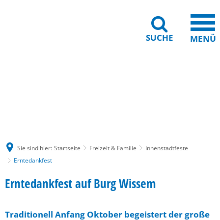
SUCHE
MENÜ
Gebärdensprache
Barrierefreiheit
Leichte Sprache
Sie sind hier:
Startseite
Freizeit & Familie
Innenstadtfeste
Erntedankfest
Erntedankfest
Erntedankfest auf Burg Wissem
Traditionell Anfang Oktober begeistert der große