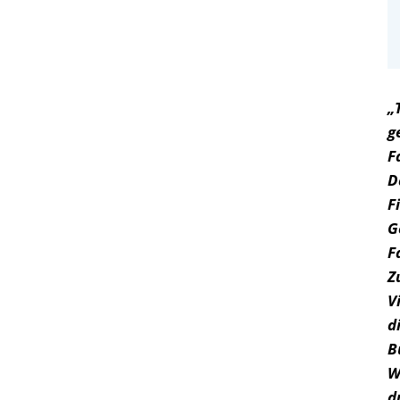
„
g
F
D
F
G
F
Z
V
d
B
W
d