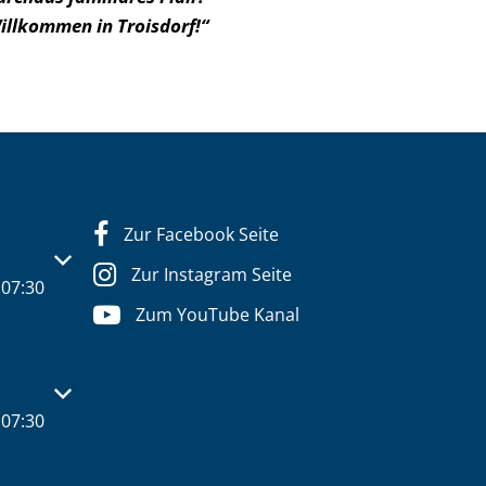
illkommen in Troisdorf!“
Zur Facebook Seite
s- oder Schließzeiten auszublenden
Zur Instagram Seite
07:30
Zum YouTube Kanal
s- oder Schließzeiten auszublenden
07:30