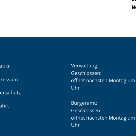
W
Verwaltung:
takt
Klicken, um weitere Öffnung
Geschlossen:
pressum
öffnet nächsten Montag um 
Uhr
enschutz
Bürgeramt:
ahrt
Klicken, um weitere Öffnung
Geschlossen:
öffnet nächsten Montag um 
Uhr